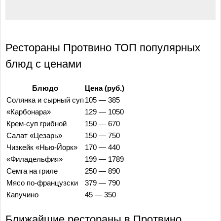
Рестораны Протвино ТОП популярных
блюд с ценами
Блюдо
Цена (руб.)
Солянка и сырный суп
105 — 385
«Карбонара»
129 — 1050
Крем-суп грибной
150 — 670
Салат «Цезарь»
150 — 750
Чизкейк «Нью-Йорк»
170 — 440
«Филадельфия»
199 — 1789
Семга на гриле
250 — 890
Мясо по-французски
379 — 790
Капучино
45 — 350
Ближайшие рестораны в Протвино