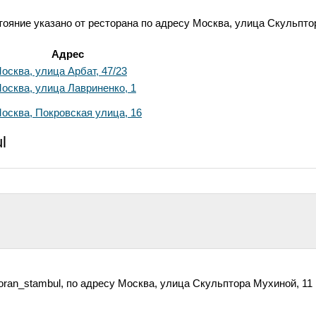
ояние указано от ресторана по адресу Москва, улица Скульптор
Адрес
осква, улица Арбат, 47/23
осква, улица Лавриненко, 1
осква, Покровская улица, 16
l