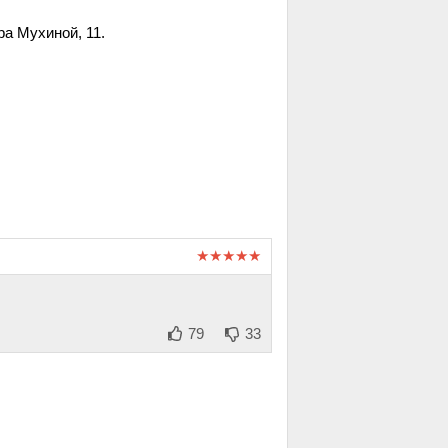
а Мухиной, 11.
79
33