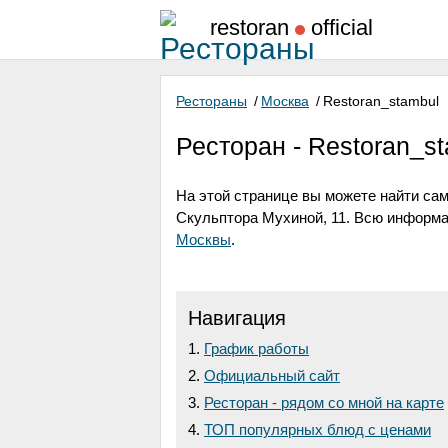
restoran
official
Рестораны
/
Москва
/
Restoran_stambul
Ресторан - Restoran_s
На этой странице вы можете найти са
Скульптора Мухиной, 11
. Всю информа
Москвы
.
Навигация
График работы
Официальный сайт
Ресторан - рядом со мной на карте
ТОП популярных блюд с ценами