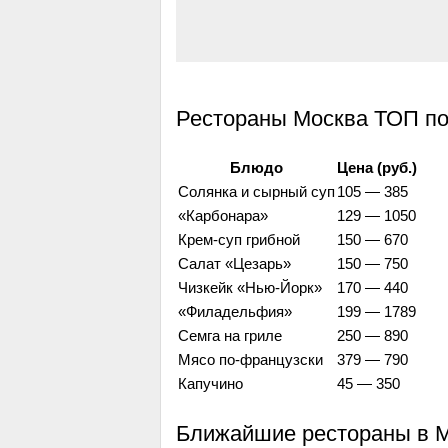
Рестораны Москва ТОП по
Блюдо
Цена (руб.)
Солянка и сырный суп
105 — 385
«Карбонара»
129 — 1050
Крем-суп грибной
150 — 670
Салат «Цезарь»
150 — 750
Чизкейк «Нью-Йорк»
170 — 440
«Филадельфия»
199 — 1789
Семга на гриле
250 — 890
Мясо по-французски
379 — 790
Капучино
45 — 350
Ближайшие рестораны в 