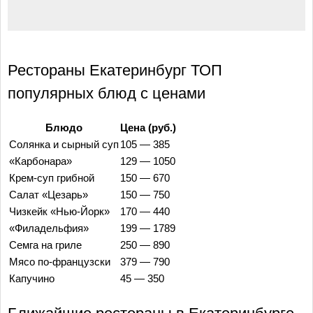
Рестораны Екатеринбург ТОП
популярных блюд с ценами
Блюдо
Цена (руб.)
Солянка и сырный суп
105 — 385
«Карбонара»
129 — 1050
Крем-суп грибной
150 — 670
Салат «Цезарь»
150 — 750
Чизкейк «Нью-Йорк»
170 — 440
«Филадельфия»
199 — 1789
Семга на гриле
250 — 890
Мясо по-французски
379 — 790
Капучино
45 — 350